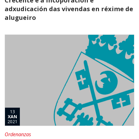
Crecente e a incoporación e
adxudicación das vivendas en réxime de
alugueiro
13
XAN
2021
Ordenanzas