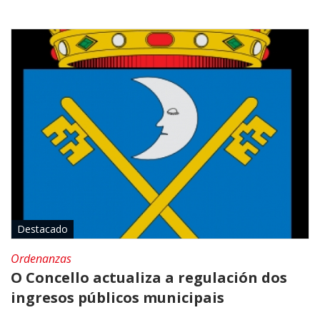
Recadación e
Ribeira
xestión
económica
Sendelle
Seguridade
Vilar
cidadá
Medio rural
Xulgado de
paz
Destacado
Ordenanzas
O Concello actualiza a regulación dos
ingresos públicos municipais