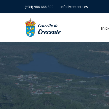
(+34) 986 666 300
info@crecente.es
Concello de
Inic
Crecente