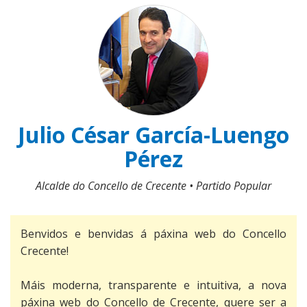
O pleno
Organigrama
Comisión
Parroquias
especial de
Albeos
contas
Direccións de
interese
Ameixeira
Actas
Inventario
Julio César García-Luengo
Angudes
Pérez
Turismo
Crecente
Alcalde do Concello de Crecente • Partido Popular
Actualidade
Adegas
Filgueira
E-Oficina
Bandos
Bares e
Benvidos e benvidas á páxina web do Concello
O Freixo
restaurantes
Servizos
Sede
Crecente!
Emprego
electrónica
Quintela
Casas rurais
Contacto
Benestar
Noticias
Máis moderna, transparente e intuitiva, a nova
social
Perfil do
Rebordechán
páxina web do Concello de Crecente, quere ser a
Miradoiros