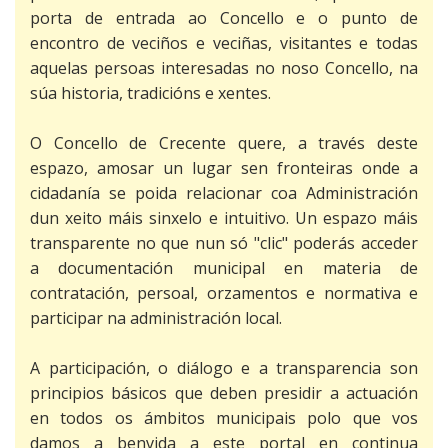
contratante
Ordenanzas
porta de entrada ao Concello e o punto de
Instalacións
Ribeira
encontro de veciños e veciñas, visitantes e todas
Patrimonio
deportivas
Transparencia
aquelas persoas interesadas no noso Concello, na
Sendelle
Roteiros de
súa historia, tradicións e xentes.
Sanidade
sendeirismo
Vilar
O Concello de Crecente quere, a través deste
Educación
Festas e
espazo, amosar un lugar sen fronteiras onde a
romarías
cidadanía se poida relacionar coa Administración
Cultura
dun xeito máis sinxelo e intuitivo. Un espazo máis
transparente no que nun só "clic" poderás acceder
Recadación e
a documentación municipal en materia de
xestión
contratación, persoal, orzamentos e normativa e
económica
participar na administración local.
Seguridade
A participación, o diálogo e a transparencia son
cidadá
principios básicos que deben presidir a actuación
en todos os ámbitos municipais polo que vos
Medio rural
damos a benvida a este portal en continua