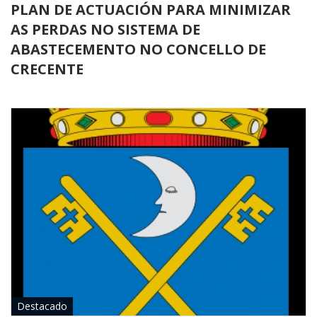
Recaudación y
PLAN DE ACTUACIÓN PARA MINIMIZAR
gestión
AS PERDAS NO SISTEMA DE
Ribeira
económica
ABASTECEMENTO NO CONCELLO DE
Sendelle
CRECENTE
Seguridad
ciudadana
Vilar
Medio rural
Juzgado de paz
Destacado