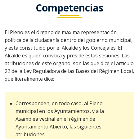
El pleno
Competencias
Organigrama
Comisión
Parroquias
especial de
El Pleno es el órgano de máxima representación
Albeos
cuentas
Direcciones de
política de la ciudadanía dentro del gobierno municipal,
interés
Ameixeira
y está constituido por el Alcalde y los Concejales. El
Actas
Alcalde es quien convoca y preside estas sesiones. Las
Inventario
Angudes
atribuciones de este órgano, son las que dice el artículo
Turismo
22 de la Ley Reguladora de las Bases del Régimen Local,
Crecente
que literalmente dice:
Actualidad
Bodegas
Filgueira
E-Oficina
Bandos
Bares y
Corresponden, en todo caso, al Pleno
O Freixo
restaurantes
municipal en los Ayuntamientos, y a la
Servicios
Sede electrónica
Empleo
Asamblea vecinal en el régimen de
Quintela
Casas rurales
Contacto
Bienestar social
Ayuntamiento Abierto, las siguientes
Perfil do
Noticias
atribuciones:
contratante
Rebordechán
Miradores