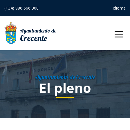
(+34) 986 666 300
Idioma
Ayuntamiento de
Crecente
Inicio
Ayuntamiento
Ayuntamiento de Crecente
El Alcalde
El pleno
Órganos de
gobierno
Junta de
Equipo de
gobierno
gobierno