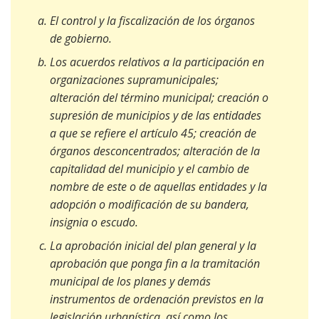
Instalaciones
Ordenanzas
El control y la fiscalización de los órganos
deportivas
Transparencia
Ribeira
Patrimonio
de gobierno.
Sanidad
Los acuerdos relativos a la participación en
Sendelle
Rutas de
organizaciones supramunicipales;
senderismo
Educación
Vilar
alteración del término municipal; creación o
supresión de municipios y de las entidades
Fiestas y
Cultura
a que se refiere el artículo 45; creación de
romerías
órganos desconcentrados; alteración de la
Recaudación y
capitalidad del municipio y el cambio de
gestión
nombre de este o de aquellas entidades y la
económica
adopción o modificación de su bandera,
insignia o escudo.
Seguridad
La aprobación inicial del plan general y la
ciudadana
aprobación que ponga fin a la tramitación
municipal de los planes y demás
Medio rural
instrumentos de ordenación previstos en la
Juzgado de paz
legislación urbanística, así como los