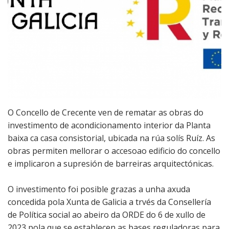
Recadación e
Ribeira
xestión
económica
Sendelle
Seguridade
Vilar
cidadá
Medio rural
O Concello de Crecente ven de rematar as obras do
investimento de acondicionamento interior da Planta
Xulgado de
baixa ca casa consistorial, ubicada na rúa solís Ruíz. As
paz
obras permiten mellorar o accesoao edificio do concello
e implicaron a supresión de barreiras arquitectónicas.
O investimento foi posible grazas a unha axuda
concedida pola Xunta de Galicia a trvés da Consellería
de Política social ao abeiro da ORDE do 6 de xullo de
2023 pola que se establecen as bases reguladoras para