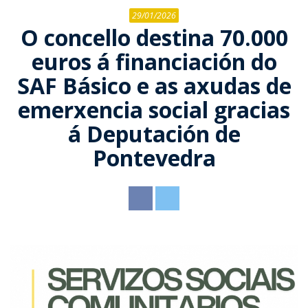
Noticias
El pleno
Organigrama
29/01/2026
Miradores
O concello destina 70.000
Ordenanzas
Comisión
Parroquias
euros á financiación do
especial de
Patrimonio
E-Oficina
Albeos
cuentas
Direcciones de
SAF Básico e as axudas de
Rutas de
interés
Servicios
Sede electrónica
emerxencia social gracias
Ameixeira
Actas
senderismo
Inventario
á Deputación de
Contacto
Bienestar social
Perfil do
Angudes
Fiestas y
contratante
Pontevedra
romerías
Instalaciones
Crecente
deportivas
Transparencia
Filgueira
Sanidad
O Freixo
Educación
Quintela
Cultura
Rebordechán